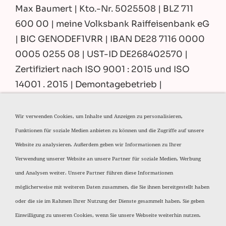
Max Baumert | Kto.-Nr. 5025508 | BLZ 711
600 00 | meine Volksbank Raiffeisenbank eG
| BIC GENODEF1VRR | IBAN DE28 7116 0000
0005 0255 08 | UST-ID DE268402570 |
Zertifiziert nach ISO 9001 : 2015 und ISO
14001 . 2015 | Demontagebetrieb |
Teilnehmer am Umweltpakt Bayern |
Entsorgungsfachbetrieb nach § 56 KrWG
Wir verwenden Cookies, um Inhalte und Anzeigen zu personalisieren,
Funktionen für soziale Medien anbieten zu können und die Zugriffe auf unsere
Trotz sorgfältiger Prüfung können wir keine
Website zu analysieren. Außerdem geben wir Informationen zu Ihrer
Haftung für die Inhalte externer Links
Verwendung unserer Website an unsere Partner für soziale Medien, Werbung
übernehmen. Für den Inhalt diese Seiten sind
und Analysen weiter. Unsere Partner führen diese Informationen
ausschließlich deren Betreiber
möglicherweise mit weiteren Daten zusammen, die Sie ihnen bereitgestellt haben
verantwortlich. Weitere Informationen
oder die sie im Rahmen Ihrer Nutzung der Dienste gesammelt haben. Sie geben
erhalten Sie
hier
Einwilligung zu unseren Cookies, wenn Sie unsere Webseite weiterhin nutzen.