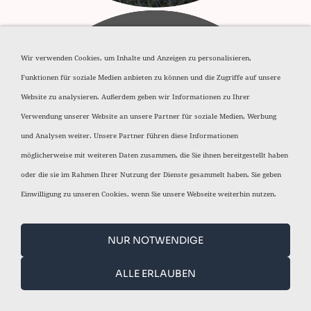
Wir verwenden Cookies, um Inhalte und Anzeigen zu personalisieren,
Funktionen für soziale Medien anbieten zu können und die Zugriffe auf unsere
Website zu analysieren. Außerdem geben wir Informationen zu Ihrer
Verwendung unserer Website an unsere Partner für soziale Medien, Werbung
und Analysen weiter. Unsere Partner führen diese Informationen
Messing Späne
möglicherweise mit weiteren Daten zusammen, die Sie ihnen bereitgestellt haben
oder die sie im Rahmen Ihrer Nutzung der Dienste gesammelt haben. Sie geben
Einwilligung zu unseren Cookies, wenn Sie unsere Webseite weiterhin nutzen.
NUR NOTWENDIGE
ALLE ERLAUBEN