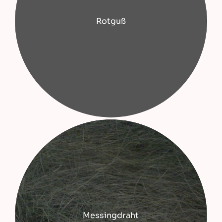
Rotguß
Messingdraht