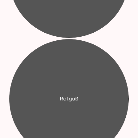
Rotguß