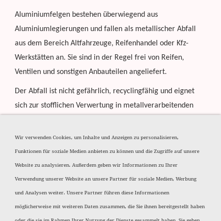
Aluminiumfelgen bestehen überwiegend aus
Aluminiumlegierungen und fallen als metallischer Abfall
aus dem Bereich Altfahrzeuge, Reifenhandel oder Kfz-
Werkstätten an. Sie sind in der Regel frei von Reifen,
Ventilen und sonstigen Anbauteilen angeliefert.
Der Abfall ist nicht gefährlich, recyclingfähig und eignet
sich zur stofflichen Verwertung in metallverarbeitenden
Betrieben. Verunreinigungen wie Gummi, Kunststoff,
Stahlgewichte oder starke Verschmutzungen (z. B. Öl- und
Wir verwenden Cookies, um Inhalte und Anzeigen zu personalisieren,
Fettrückstände) sind möglichst zu entfernen bzw. separat zu
Funktionen für soziale Medien anbieten zu können und die Zugriffe auf unsere
entsorgen.
Website zu analysieren. Außerdem geben wir Informationen zu Ihrer
Verwendung unserer Website an unsere Partner für soziale Medien, Werbung
AVV-Schlüssel:
und Analysen weiter. Unsere Partner führen diese Informationen
17 04 02 – Aluminium
möglicherweise mit weiteren Daten zusammen, die Sie ihnen bereitgestellt haben
Entsorgungsweg:
oder die sie im Rahmen Ihrer Nutzung der Dienste gesammelt haben. Sie geben