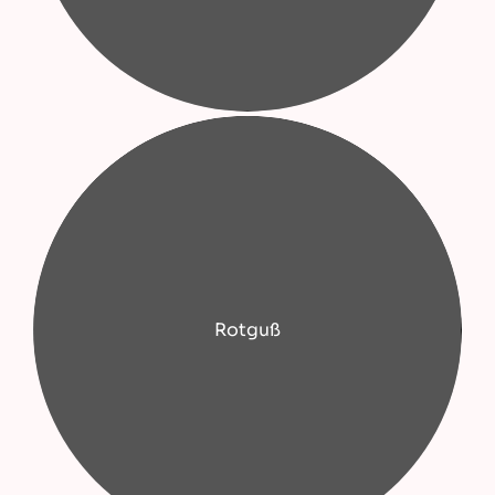
Rotguß